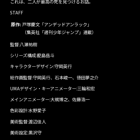
これは、二人が最高の死を見つけるお話。
STAFF
原作:
戸塚慶文「アンデッドアンラック」
（集英社「週刊少年ジャンプ」連載）
監督:八瀬祐樹
シリーズ構成:蓜島岳斗
キャラクターデザイン:守岡英行
総作画監督:守岡英行、石本峻一、徳田夢之介
UMAデザイン・キーアニメーター:三輪和宏
メインアニメーター:大梶博之、佐藤浩一
色彩設計:水野愛子
美術監督:渡辺佳人
美術設定:黒沢守