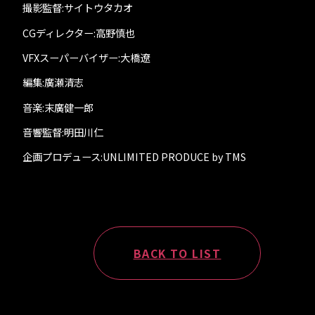
撮影監督:サイトウタカオ
CGディレクター:高野慎也
VFXスーパーバイザー:大橋遼
編集:廣瀬清志
音楽:末廣健一郎
音響監督:明田川仁
企画プロデュース:UNLIMITED PRODUCE by TMS
BACK TO LIST