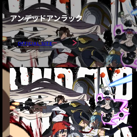
- 会社紹介＆社長
ッセージ
アンデッドアンラック
- 会社情報
OFFICIAL SITE
- 部署紹介
INTERVIEWS
RECRUIT
- 募集職種