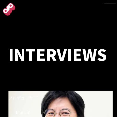
TOP
INTERVIEWS
NEWS
WORKS
プロデューサー
ABOUT
Elie Lin