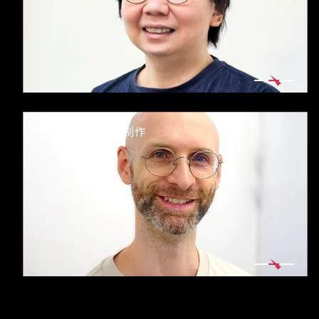
- 会社紹介＆社長
メッセージ
- 会社情報
- 部署紹介
Co-Producer／設定制作
Jake
INTERVIEWS
RECRUIT
- 募集職種