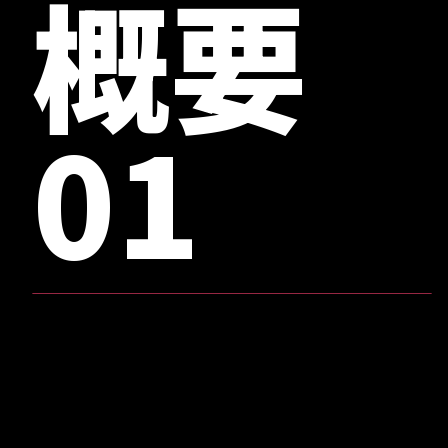
概要
- クリエイター募
集
01