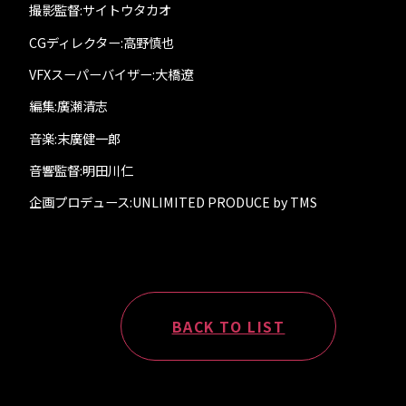
撮影監督:サイトウタカオ
CGディレクター:高野慎也
VFXスーパーバイザー:大橋遼
編集:廣瀬清志
音楽:末廣健一郎
音響監督:明田川仁
企画プロデュース:UNLIMITED PRODUCE by TMS
BACK TO LIST