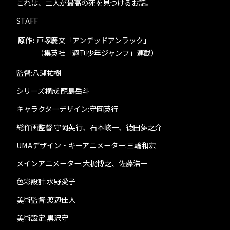
これは、二人が最高の死を見つけるお話。
STAFF
原作:
戸塚慶文「アンデッドアンラック」
（集英社「週刊少年ジャンプ」連載）
監督:八瀬祐樹
シリーズ構成:蓜島岳斗
キャラクターデザイン:守岡英行
総作画監督:守岡英行、石本峻一、徳田夢之介
UMAデザイン・キーアニメーター:三輪和宏
メインアニメーター:大梶博之、佐藤浩一
色彩設計:水野愛子
美術監督:渡辺佳人
美術設定:黒沢守