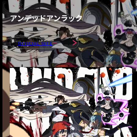
- 会社紹介＆社長
ッセージ
アンデッドアンラック
- 会社情報
OFFICIAL SITE
- 部署紹介
INTERVIEWS
RECRUIT
- 募集職種