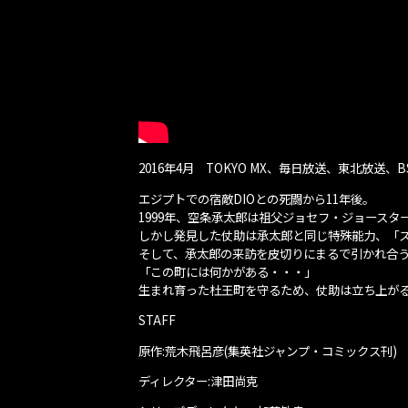
2016年4月 TOKYO MX、毎日放送、東北放送、
エジプトでの宿敵DIOとの死闘から11年後。
1999年、空条承太郎は祖父ジョセフ・ジョース
しかし発見した仗助は承太郎と同じ特殊能力、「
そして、承太郎の来訪を皮切りにまるで引かれ合
「この町には何かがある・・・」
生まれ育った杜王町を守るため、仗助は立ち上が
STAFF
原作:荒木飛呂彦(集英社ジャンプ・コミックス刊)
ディレクター:津田尚克