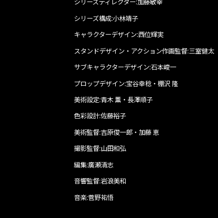
シリーズディレクター:加藤敏幸
シリーズ構成:小林靖子
キャラクターデザイン:西位輝実
スタンドデザイン・アクション作画監督:三室健太
サブキャラクターデザイン:石本峻一
プロップデザイン:宝谷幸稔・棚沢 隆
美術設定:青木 薫・長澤順子
色彩設計:佐藤裕子
美術監督:吉原俊一郎・加藤 恵
撮影監督:山田和弘
編集:廣瀬清志
音響監督:岩浪美和
音楽:菅野祐悟