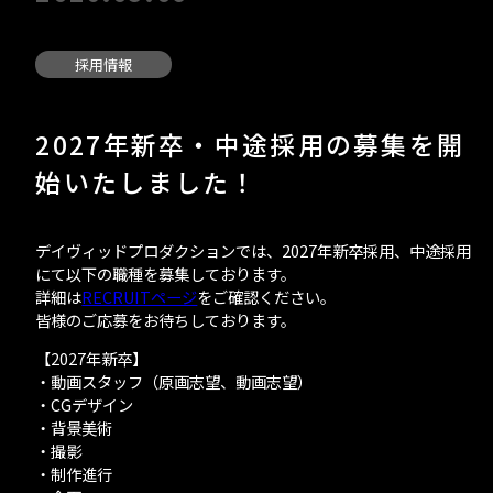
- 会社紹介＆社長
メッセージ
採用情報
- 会社情報
2027年新卒・中途採用の募集を開
始いたしました！
- 部署紹介
デイヴィッドプロダクションでは、2027年新卒採用、中途採用
にて以下の職種を募集しております。
INTERVIEWS
詳細は
RECRUITページ
をご確認ください。
皆様のご応募をお待ちしております。
【2027年新卒】
・動画スタッフ（原画志望、動画志望）
RECRUIT
・CGデザイン
・背景美術
- 募集職種
・撮影
・制作進行