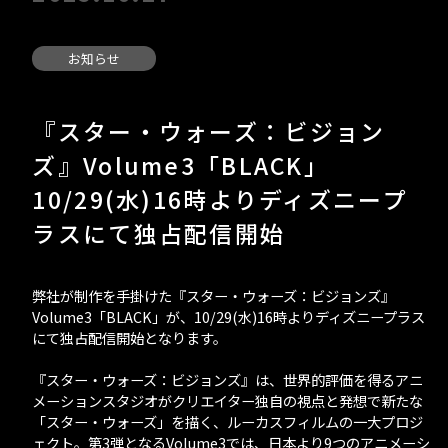
- 会社紹介＆社
- 会社情報
お知らせ
- 部署紹介
『スター・ウォーズ：ビジョン
ズ』Volume3「BLACK」
10/29(水)16時よりディズニープ
INTERVIEWS
ラスにて独占配信開始
RECRUIT
弊社が制作を手掛けた『スター・ウォーズ：ビジョンズ』
Volume3「BLACK」が、10/29(水)16時よりディズニープラス
にて独占配信開始となります。
- 募集職種
『スター・ウォーズ：ビジョンズ』は、世界的評価を得るアニ
- クリエイター募
メーションスタジオがクリエイター独自の視点と発想で新たな
「スター・ウォーズ」を描く、ルーカスフィルムの一大プロジ
ェクト。第3弾となるVolume3では、日本より9つのアニメーシ