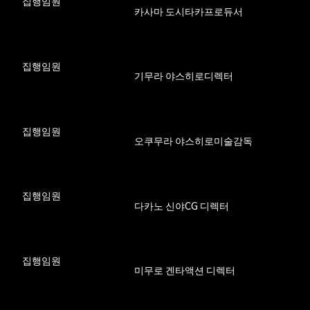
집행임원
카사마 도시타카
프로듀서
집행임원
기무라 야스히로
디렉터
집행임원
오쿠무라 야스히로
미술감독
집행임원
다카노 신야
CG 디렉터
집행임원
미무로 겐타
액션 디렉터