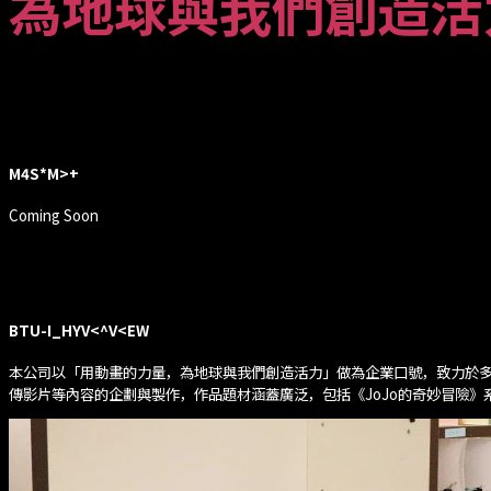
為地球與我們創造活
0
*
S
I
|
3
E
Coming Soon
{
/
U
K
I
W
&
A
V
)
^
V
<
+
W
本公司以「用動畫的力量，為地球與我們創造活力」做為企業口號，致力於多種
傳影片等內容的企劃與製作，作品題材涵蓋廣泛，包括《JoJo的奇妙冒險