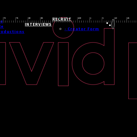
RECRUIT
ge
INTERVIEWS
le
- Creator Form
roductions
#. S. C. TIME( + )