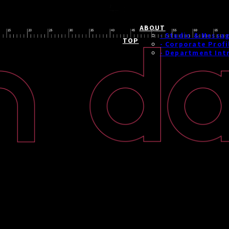
ABOUT
- Studio & Messa
TOP
- Corporate Profi
- Department Int