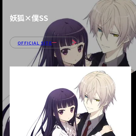
- 会社紹介＆社長
ッセージ
妖狐×僕SS
- 会社情報
OFFICIAL SITE
- 部署紹介
INTERVIEWS
RECRUIT
- 募集職種