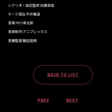
シナリオ・設定監修:佐藤卓哉
チーフ演出:平井義道
音楽:中川幸太郎
音楽制作:アニプレックス
音響監督:飯田里樹
BACK TO LIST
PREV
NEXT