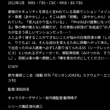
2012年1月 MBS・TBS・CBC・RKB・BS-TBS
最強のセキュリティを誇ると言われている高級マンション「メゾ
ド・章樫（あやかし）」。そこは通称「妖館」（あやかしかん）
れていた。『変人ばかり住んでいる』、『中はおばけ屋敷になっ
る』等の噂が絶えない妖館だが、その実態は妖怪の”先祖返り”の
ちが住まう妖しいマンションだった･･･！
人と上手く接することができないことが悩みの白鬼院凜々蝶（し
ん りりちよ）は、そんな自分を変えるために妖館へやって来た
で出会ったのは入居者へ必ず1人割り当てられるSS（シークレッ
ビス）といわれるボディーガード、御狐神双紙（みけつかみ そ
し）。双紙は凜々蝶へ懇願した―――「僕を貴女の犬にしてください･･
STAFF
原作:藤原ここあ（掲載 月刊『ガンガンJOKER』スクウェア・エ
ス刊）
監督:津田尚克
キャラクターデザイン・総作画監督:飯塚晴子
シリーズ構成:根元歳三