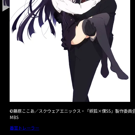
- クリエイター募
©藤原ここあ／スクウェアエニックス・「妖狐×僕SS」製作委員
MBS
番宣トレーラー