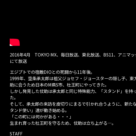
2016年4月 TOKYO MX、毎日放送、東北放送、BS11、アニマ
にて放送
エジプトでの宿敵DIOとの死闘から11年後。
1999年、空条承太郎は祖父ジョセフ・ジョースターの隠し子、東
助に会うため日本のM県S市、杜王町にやってきた。
しかし発見した仗助は承太郎と同じ特殊能力、「スタンド」を持
た。
そして、承太郎の来訪を皮切りにまるで引かれ合うように、新た
タンド使い」達が動き始める。
「この町には何かがある・・・」
生まれ育った杜王町を守るため、仗助は立ち上がる―。
STAFF