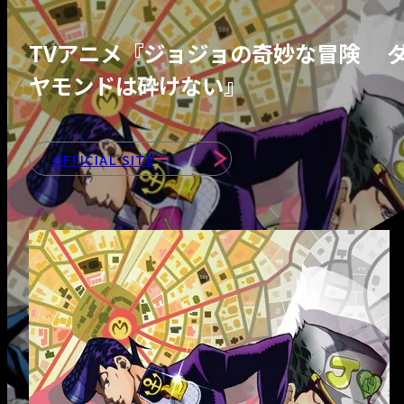
- 会社紹介＆社長
ッセージ
TVアニメ『ジョジョの奇妙な冒険
ヤモンドは砕けない』
- 会社情報
- 部署紹介
OFFICIAL SITE
INTERVIEWS
RECRUIT
- 募集職種