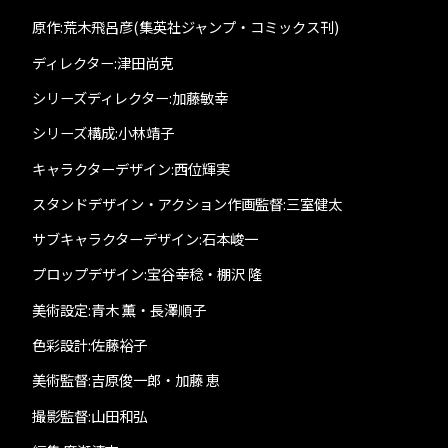
原作:荒木飛呂彦(集英社ジャンプ・コミックス刊)
ディレクター:津田尚克
シリーズディレクター:加藤敏幸
シリーズ構成:小林靖子
キャラクターデザイン:西位輝実
スタンドデザイン・アクション作画監督:三室健太
サブキャラクターデザイン:石本峻一
プロップデザイン:宝谷幸稔・棚沢 隆
美術設定:青木 薫・長澤順子
色彩設計:佐藤裕子
美術監督:吉原俊一郎・加藤 恵
撮影監督:山田和弘